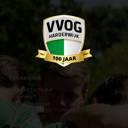
VVOG Harderwijk
Sportpark 'De Strokel'
Strokelweg 5
3847 LR Harderwijk
BTW Nummer NL 002715910B01
KvK Nr 40094437
☎︎ 0341 - 41 28 96