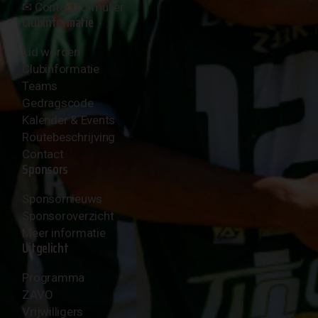
✉︎
Contactformulier
Clubinformatie
Lid worden
Clubinformatie
Teams
Gedragscode
Kalender & Events
Routebeschrijving
Contact
Sponsors
Sponsornieuws
Sponsoroverzicht
Meer informatie
Uitgelicht
Programma
ZAVO
Vrijwilligers