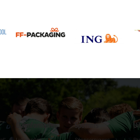
Clubinformatie
Sponsors
Ui
el'
Lid worden
Sponsornieuws
Pr