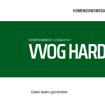
HOME
NIEUWS
MEDI
VVOG T
PERSBE
VVOG HARD
HOME
TEAMS
2021-2022
JO14 1
COMMUN
Geen team gevonden