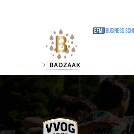
VVOG Harderwijk
Sportpark 'De Strok