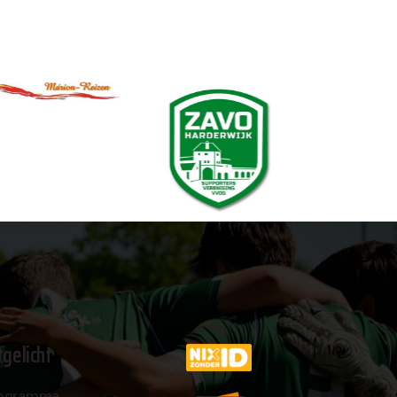
tgelicht
ogramma