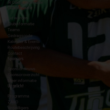
✉︎
Contactformulier
Clubinformatie
Lid worden
Clubinformatie
Teams
Gedragscode
Kalender & Events
Routebeschrijving
Contact
Sponsors
Sponsornieuws
Sponsoroverzicht
Meer informatie
Uitgelicht
Programma
ZAVO
Vrijwilligers