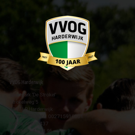
VVOG Harderwijk
Sportpark 'De Strokel'
Strokelweg 5
3847 LR Harderwijk
BTW Nummer NL 002715910B01
KvK Nr 40094437
☎︎ 0341 - 41 28 96