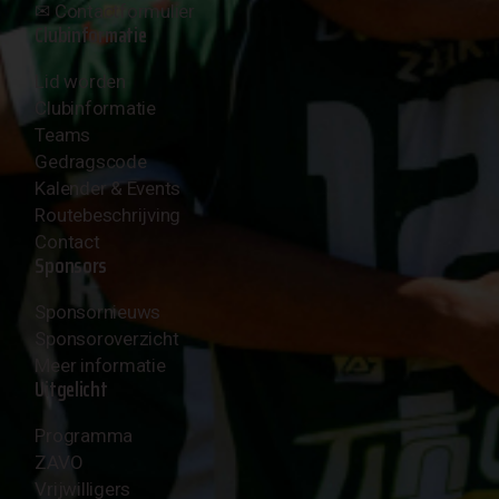
✉︎
Contactformulier
Clubinformatie
Lid worden
Clubinformatie
Teams
Gedragscode
Kalender & Events
Routebeschrijving
Contact
Sponsors
Sponsornieuws
Sponsoroverzicht
Meer informatie
Uitgelicht
Programma
ZAVO
Vrijwilligers