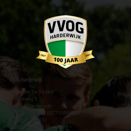
VVOG Harderwijk
Sportpark 'De Strokel'
Strokelweg 5
3847 LR Harderwijk
BTW Nummer NL 002715910B01
KvK Nr 40094437
☎︎ 0341 - 41 28 96