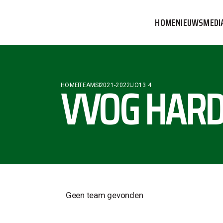
HOME
NIEUWS
MEDI
VVOG T
PERSBE
VVOG HARD
HOME
TEAMS
2021-2022
JO13 4
COMMUN
Geen team gevonden