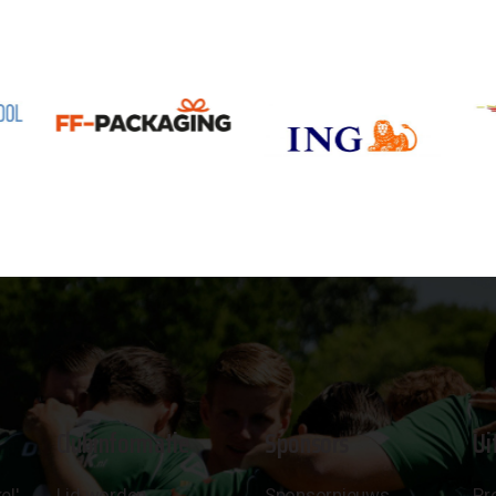
Clubinformatie
Sponsors
Ui
el'
Lid worden
Sponsornieuws
Pr