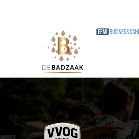
VVOG Harderwijk
Sportpark 'De Strok