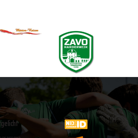
tgelicht
ogramma