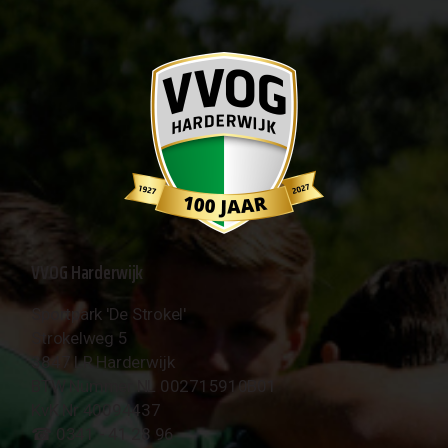
VVOG Harderwijk
Sportpark 'De Strokel'
Strokelweg 5
3847 LR Harderwijk
BTW Nummer NL 002715910B01
KvK Nr 40094437
☎︎ 0341 - 41 28 96