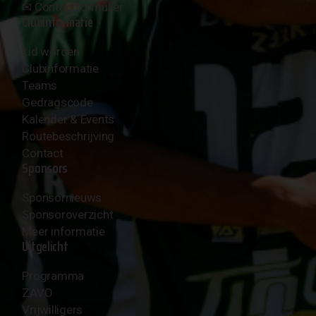
✉︎
Contactformulier
Clubinformatie
Lid worden
Clubinformatie
Teams
Gedragscode
Kalender & Events
Routebeschrijving
Contact
Sponsors
Sponsornieuws
Sponsoroverzicht
Meer informatie
Uitgelicht
Programma
ZAVO
Vrijwilligers