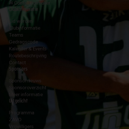
✉︎
Contactformulier
Clubinformatie
Lid worden
Clubinformatie
Teams
Gedragscode
Kalender & Events
Routebeschrijving
Contact
Sponsors
Sponsornieuws
Sponsoroverzicht
Meer informatie
Uitgelicht
Programma
ZAVO
Vrijwilligers