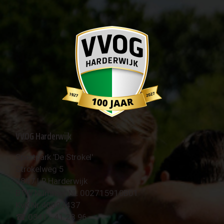
VVOG Harderwijk
Sportpark 'De Strokel'
Strokelweg 5
3847 LR Harderwijk
BTW Nummer NL 002715910B01
KvK Nr 40094437
☎︎ 0341 - 41 28 96