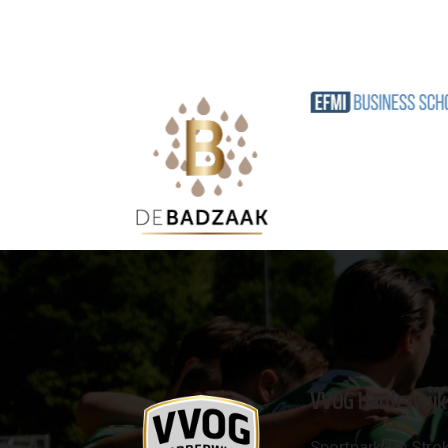
VVOG Harderwijk
Sportpark 'De Strok