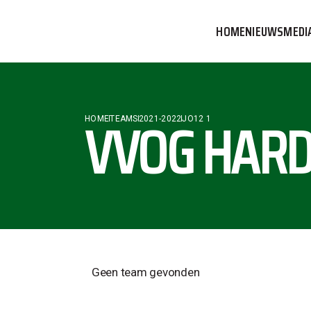
HOME
NIEUWS
MEDI
VVOG T
PERSBE
VVOG HARD
HOME
TEAMS
2021-2022
JO12 1
COMMUN
Geen team gevonden