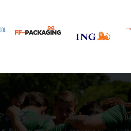
Clubinformatie
Sponsors
Ui
el'
Lid worden
Sponsornieuws
Pr