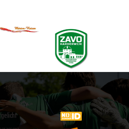
tgelicht
ogramma