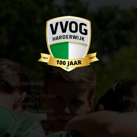
VVOG Harderwijk
Sportpark 'De Strokel'
Strokelweg 5
3847 LR Harderwijk
BTW Nummer NL 002715910B01
KvK Nr 40094437
☎︎ 0341 - 41 28 96