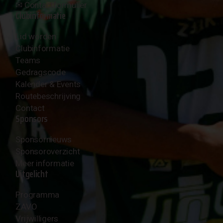
✉︎
Contactformulier
Clubinformatie
Lid worden
Clubinformatie
Teams
Gedragscode
Kalender & Events
Routebeschrijving
Contact
Sponsors
Sponsornieuws
Sponsoroverzicht
Meer informatie
Uitgelicht
Programma
ZAVO
Vrijwilligers