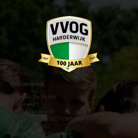
VVOG Harderwijk
Sportpark 'De Strokel'
Strokelweg 5
3847 LR Harderwijk
BTW Nummer NL 002715910B01
KvK Nr 40094437
☎︎ 0341 - 41 28 96