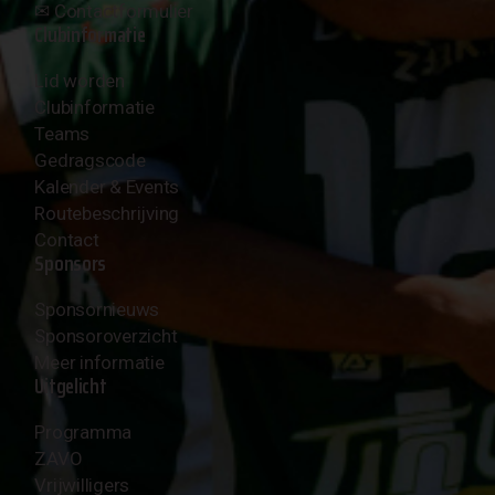
✉︎
Contactformulier
Clubinformatie
Lid worden
Clubinformatie
Teams
Gedragscode
Kalender & Events
Routebeschrijving
Contact
Sponsors
Sponsornieuws
Sponsoroverzicht
Meer informatie
Uitgelicht
Programma
ZAVO
Vrijwilligers