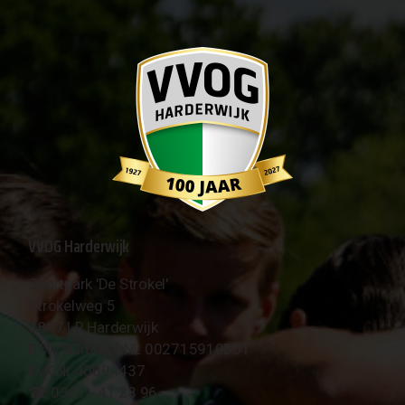
VVOG Harderwijk
Sportpark 'De Strokel'
Strokelweg 5
3847 LR Harderwijk
BTW Nummer NL 002715910B01
KvK Nr 40094437
☎︎ 0341 - 41 28 96