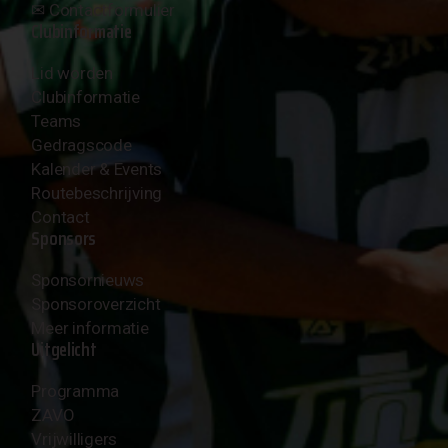
✉︎
Contactformulier
Clubinformatie
Lid worden
Clubinformatie
Teams
Gedragscode
Kalender & Events
Routebeschrijving
Contact
Sponsors
Sponsornieuws
Sponsoroverzicht
Meer informatie
Uitgelicht
Programma
ZAVO
Vrijwilligers