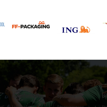
Clubinformatie
Sponsors
Ui
el'
Lid worden
Sponsornieuws
Pr