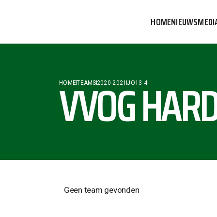
HOME
NIEUWS
MEDI
VVOG T
PERSBE
VVOG HARD
HOME
TEAMS
2020-2021
JO13 4
COMMUN
Geen team gevonden