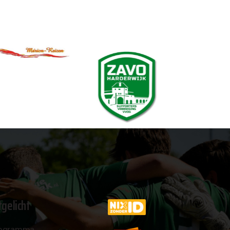
tgelicht
ogramma