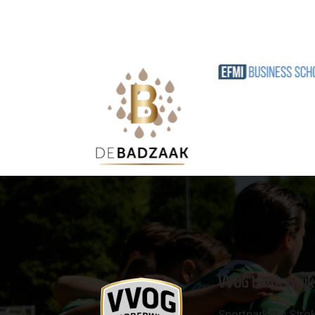
VVOG Harderwijk
Sportpark 'De Strok