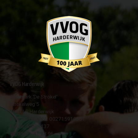
VVOG Harderwijk
Sportpark 'De Strokel'
Strokelweg 5
3847 LR Harderwijk
BTW Nummer NL 002715910B01
KvK Nr 40094437
☎︎ 0341 - 41 28 96