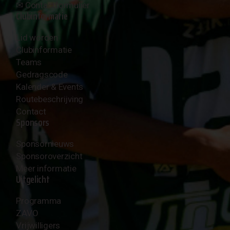
✉︎
Contactformulier
Clubinformatie
Lid worden
Clubinformatie
Teams
Gedragscode
Kalender & Events
Routebeschrijving
Contact
Sponsors
Sponsornieuws
Sponsoroverzicht
Meer informatie
Uitgelicht
Programma
ZAVO
Vrijwilligers