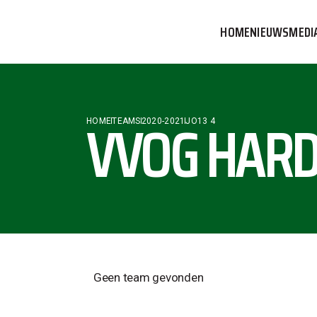
HOME
NIEUWS
MEDI
VVOG T
PERSBE
VVOG HARD
HOME
TEAMS
2020-2021
JO13 4
COMMUN
Geen team gevonden