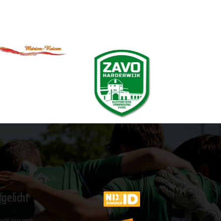
tgelicht
ogramma