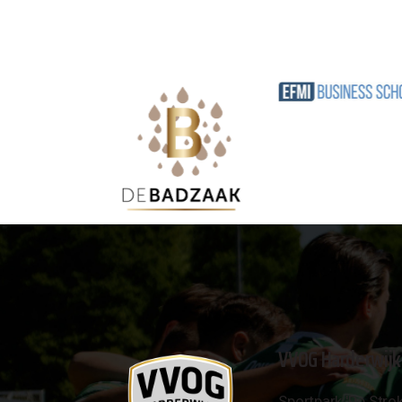
VVOG Harderwijk
Sportpark 'De Strok