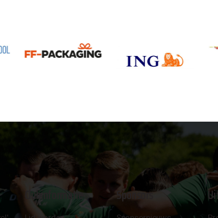
Clubinformatie
Sponsors
Ui
el'
Lid worden
Sponsornieuws
Pr