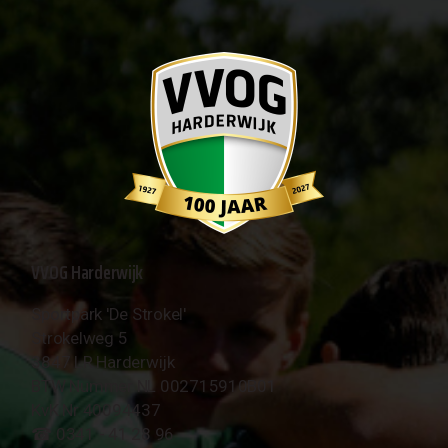
VVOG Harderwijk
Sportpark 'De Strokel'
Strokelweg 5
3847 LR Harderwijk
BTW Nummer NL 002715910B01
KvK Nr 40094437
☎︎ 0341 - 41 28 96