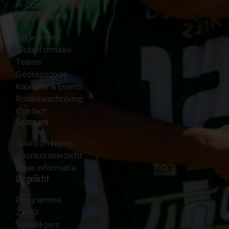
✉︎
Contactformulier
Clubinformatie
Lid worden
Clubinformatie
Teams
Gedragscode
Kalender & Events
Routebeschrijving
Contact
Sponsors
Sponsornieuws
Sponsoroverzicht
Meer informatie
Uitgelicht
Programma
ZAVO
Vrijwilligers