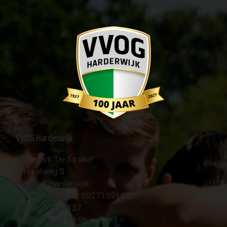
VVOG Harderwijk
Sportpark 'De Strokel'
Strokelweg 5
3847 LR Harderwijk
BTW Nummer NL 002715910B01
KvK Nr 40094437
☎︎ 0341 - 41 28 96