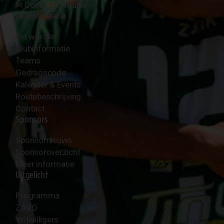
✉︎
Contactformulier
Clubinformatie
Lid worden
Clubinformatie
Teams
Gedragscode
Kalender & Events
Routebeschrijving
Contact
Sponsors
Sponsornieuws
Sponsoroverzicht
Meer informatie
Uitgelicht
Programma
ZAVO
Vrijwilligers