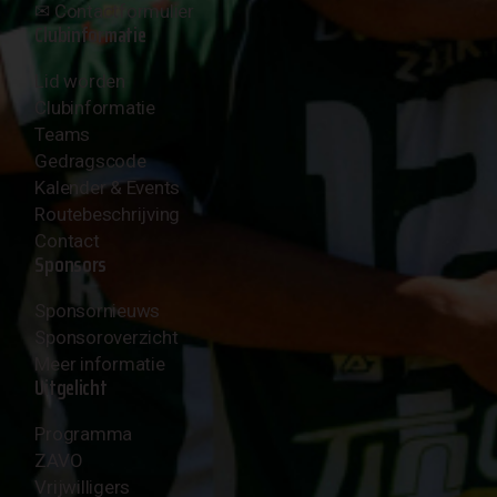
✉︎
Contactformulier
Clubinformatie
Lid worden
Clubinformatie
Teams
Gedragscode
Kalender & Events
Routebeschrijving
Contact
Sponsors
Sponsornieuws
Sponsoroverzicht
Meer informatie
Uitgelicht
Programma
ZAVO
Vrijwilligers