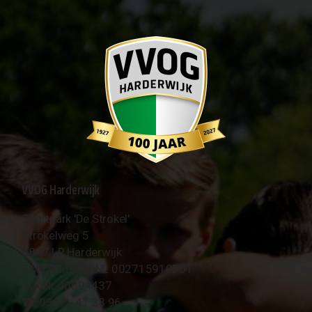
VVOG Harderwijk
Sportpark 'De Strokel'
Strokelweg 5
3847 LR Harderwijk
BTW Nummer NL 002715910B01
KvK Nr 40094437
☎︎ 0341 - 41 28 96