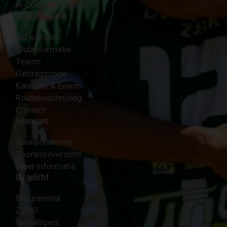
✉︎
Contactformulier
Clubinformatie
Lid worden
Clubinformatie
Teams
Gedragscode
Kalender & Events
Routebeschrijving
Contact
Sponsors
Sponsornieuws
Sponsoroverzicht
Meer informatie
Uitgelicht
Programma
ZAVO
Vrijwilligers