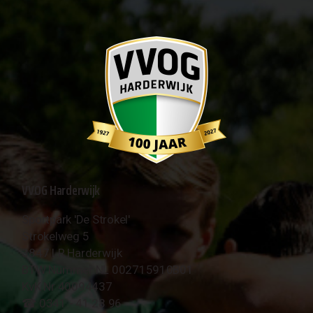
VVOG Harderwijk
Sportpark 'De Strokel'
Strokelweg 5
3847 LR Harderwijk
BTW Nummer NL 002715910B01
KvK Nr 40094437
☎︎ 0341 - 41 28 96