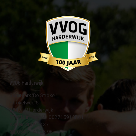
VVOG Harderwijk
Sportpark 'De Strokel'
Strokelweg 5
3847 LR Harderwijk
BTW Nummer NL 002715910B01
KvK Nr 40094437
☎︎ 0341 - 41 28 96