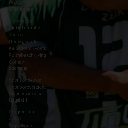
✉︎
Contactformulier
Clubinformatie
Lid worden
Clubinformatie
Teams
Gedragscode
Kalender & Events
Routebeschrijving
Contact
Sponsors
Sponsornieuws
Sponsoroverzicht
Meer informatie
Uitgelicht
Programma
ZAVO
Vrijwilligers