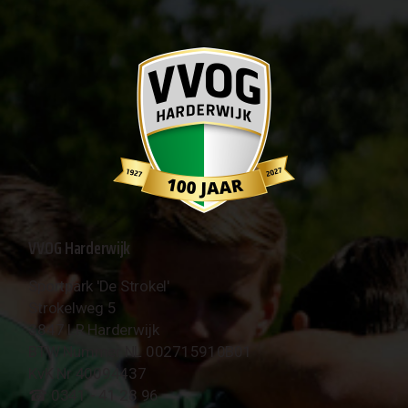
VVOG Harderwijk
Sportpark 'De Strokel'
Strokelweg 5
3847 LR Harderwijk
BTW Nummer NL 002715910B01
KvK Nr 40094437
☎︎ 0341 - 41 28 96