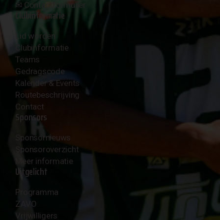
✉︎
Contactformulier
Clubinformatie
Lid worden
Clubinformatie
Teams
Gedragscode
Kalender & Events
Routebeschrijving
Contact
Sponsors
Sponsornieuws
Sponsoroverzicht
Meer informatie
Uitgelicht
Programma
ZAVO
Vrijwilligers