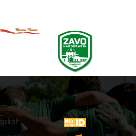
tgelicht
ogramma