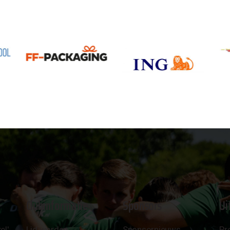
Clubinformatie
Sponsors
Ui
el'
Lid worden
Sponsornieuws
Pr