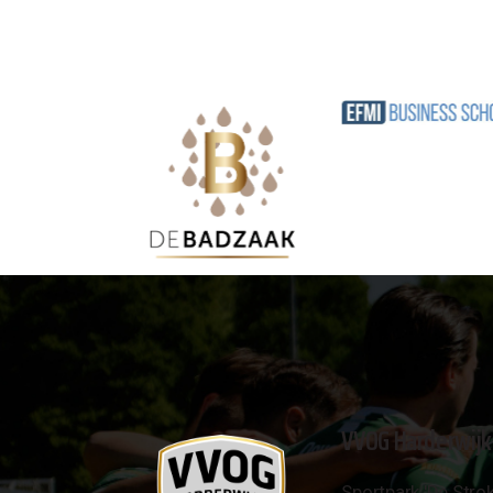
VVOG Harderwijk
Sportpark 'De Strok