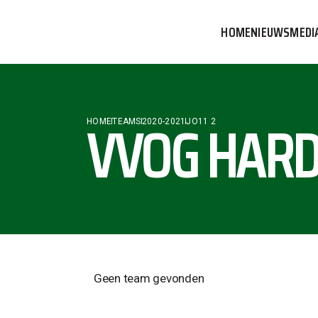
HOME
NIEUWS
MEDI
VVOG T
PERSBE
VVOG HARD
HOME
TEAMS
2020-2021
JO11 2
COMMUN
Geen team gevonden