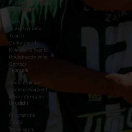
✉︎
Contactformulier
Clubinformatie
Lid worden
Clubinformatie
Teams
Gedragscode
Kalender & Events
Routebeschrijving
Contact
Sponsors
Sponsornieuws
Sponsoroverzicht
Meer informatie
Uitgelicht
Programma
ZAVO
Vrijwilligers