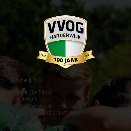
VVOG Harderwijk
Sportpark 'De Strokel'
Strokelweg 5
3847 LR Harderwijk
BTW Nummer NL 002715910B01
KvK Nr 40094437
☎︎ 0341 - 41 28 96