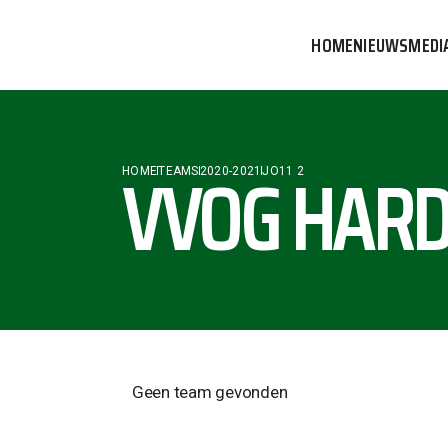
HOME
NIEUWS
MEDI
VVOG T
PERSBE
VVOG HARD
HOME
TEAMS
2020-2021
JO11 2
COMMUN
Geen team gevonden