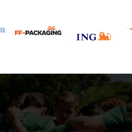
Clubinformatie
Sponsors
Ui
el'
Lid worden
Sponsornieuws
Pr