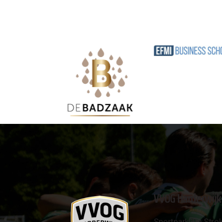
VVOG Harderwijk
Sportpark 'De Strok