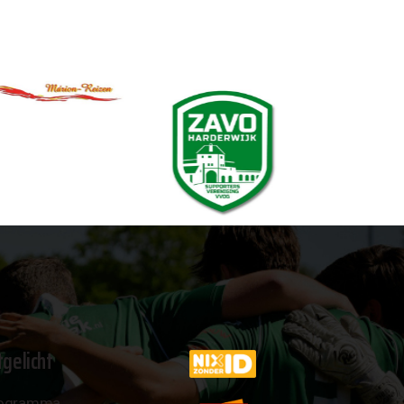
tgelicht
ogramma