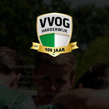
VVOG Harderwijk
Sportpark 'De Strokel'
Strokelweg 5
3847 LR Harderwijk
BTW Nummer NL 002715910B01
KvK Nr 40094437
☎︎ 0341 - 41 28 96