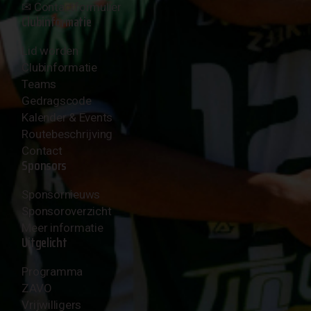
✉︎
Contactformulier
Clubinformatie
Lid worden
Clubinformatie
Teams
Gedragscode
Kalender & Events
Routebeschrijving
Contact
Sponsors
Sponsornieuws
Sponsoroverzicht
Meer informatie
Uitgelicht
Programma
ZAVO
Vrijwilligers