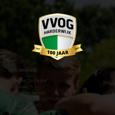
VVOG Harderwijk
Sportpark 'De Strokel'
Strokelweg 5
3847 LR Harderwijk
BTW Nummer NL 002715910B01
KvK Nr 40094437
☎︎ 0341 - 41 28 96