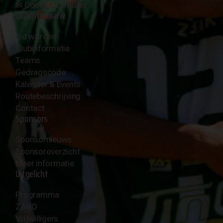
✉︎
Contactformulier
Clubinformatie
Lid worden
Clubinformatie
Teams
Gedragscode
Kalender & Events
Routebeschrijving
Contact
Sponsors
Sponsornieuws
Sponsoroverzicht
Meer informatie
Uitgelicht
Programma
ZAVO
Vrijwilligers