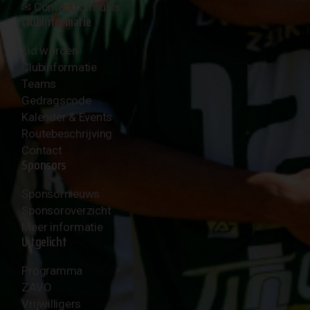
✉︎
Contactformulier
Clubinformatie
Lid worden
Clubinformatie
Teams
Gedragscode
Kalender & Events
Routebeschrijving
Contact
Sponsors
Sponsornieuws
Sponsoroverzicht
Meer informatie
Uitgelicht
Programma
ZAVO
Vrijwilligers