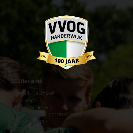
VVOG Harderwijk
Sportpark 'De Strokel'
Strokelweg 5
3847 LR Harderwijk
BTW Nummer NL 002715910B01
KvK Nr 40094437
☎︎ 0341 - 41 28 96