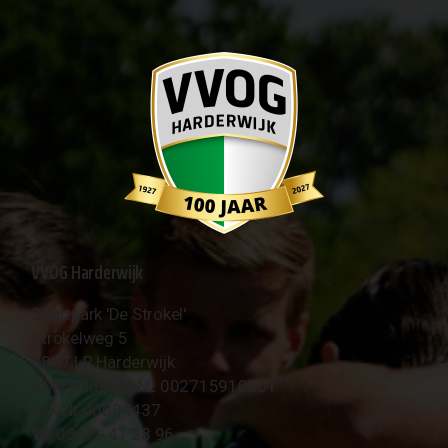
VVOG Harderwijk
Sportpark 'De Strokel'
Strokelweg 5
3847 LR Harderwijk
BTW Nummer NL 002715910B01
KvK Nr 40094437
☎︎ 0341 - 41 28 96