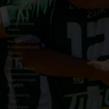
✉︎
Contactformulier
Clubinformatie
Lid worden
Clubinformatie
Teams
Gedragscode
Kalender & Events
Routebeschrijving
Contact
Sponsors
Sponsornieuws
Sponsoroverzicht
Meer informatie
Uitgelicht
Programma
ZAVO
Vrijwilligers