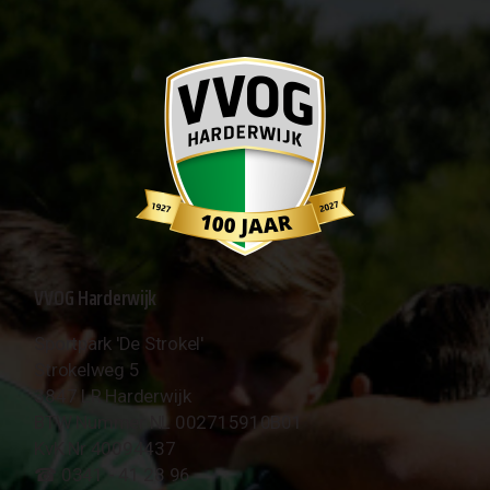
VVOG Harderwijk
Sportpark 'De Strokel'
Strokelweg 5
3847 LR Harderwijk
BTW Nummer NL 002715910B01
KvK Nr 40094437
☎︎ 0341 - 41 28 96