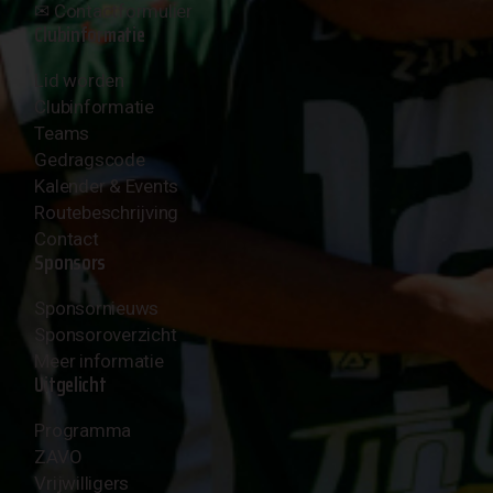
✉︎
Contactformulier
Clubinformatie
Lid worden
Clubinformatie
Teams
Gedragscode
Kalender & Events
Routebeschrijving
Contact
Sponsors
Sponsornieuws
Sponsoroverzicht
Meer informatie
Uitgelicht
Programma
ZAVO
Vrijwilligers