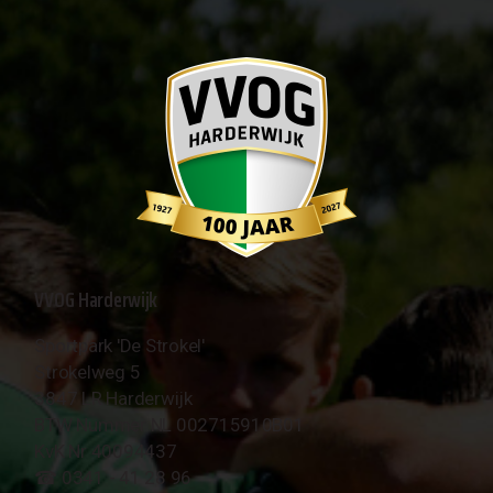
VVOG Harderwijk
Sportpark 'De Strokel'
Strokelweg 5
3847 LR Harderwijk
BTW Nummer NL 002715910B01
KvK Nr 40094437
☎︎ 0341 - 41 28 96