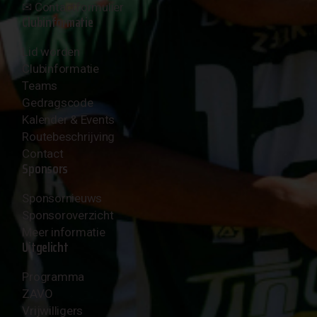
✉︎
Contactformulier
Clubinformatie
Lid worden
Clubinformatie
Teams
Gedragscode
Kalender & Events
Routebeschrijving
Contact
Sponsors
Sponsornieuws
Sponsoroverzicht
Meer informatie
Uitgelicht
Programma
ZAVO
Vrijwilligers