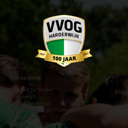
VVOG Harderwijk
Sportpark 'De Strokel'
Strokelweg 5
3847 LR Harderwijk
BTW Nummer NL 002715910B01
KvK Nr 40094437
☎︎ 0341 - 41 28 96