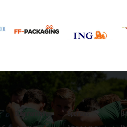
Clubinformatie
Sponsors
Ui
el'
Lid worden
Sponsornieuws
Pr