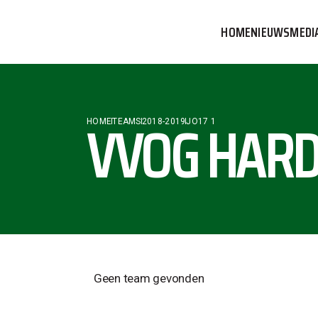
HOME
NIEUWS
MEDI
VVOG T
PERSBE
VVOG HARD
HOME
TEAMS
2018-2019
JO17 1
COMMUN
Geen team gevonden