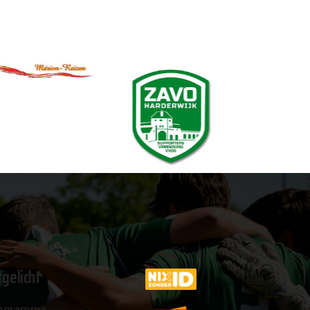
tgelicht
ogramma