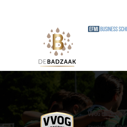
VVOG Harderwijk
Sportpark 'De Strok