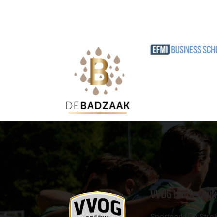
VVOG Harderwijk
Sportpark 'De Strok