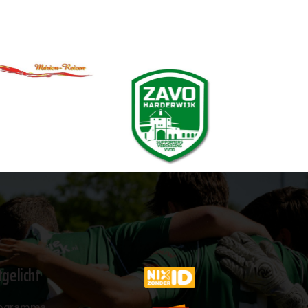
tgelicht
ogramma