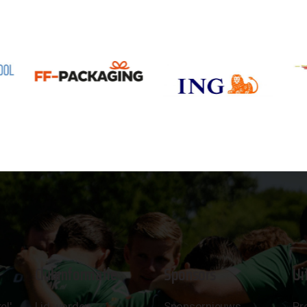
Clubinformatie
Sponsors
Ui
el'
Lid worden
Sponsornieuws
Pr