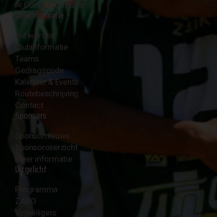
✉︎
Contactformulier
Clubinformatie
Lid worden
Clubinformatie
Teams
Gedragscode
Kalender & Events
Routebeschrijving
Contact
Sponsors
Sponsornieuws
Sponsoroverzicht
Meer informatie
Uitgelicht
Programma
ZAVO
Vrijwilligers