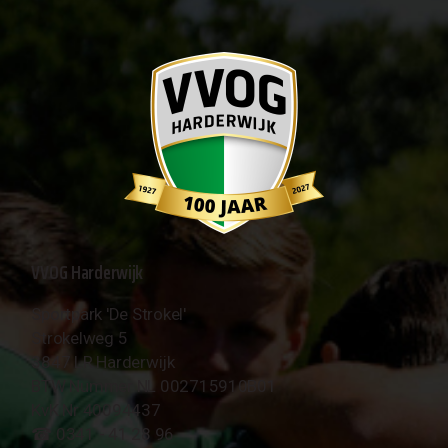
VVOG Harderwijk
Sportpark 'De Strokel'
Strokelweg 5
3847 LR Harderwijk
BTW Nummer NL 002715910B01
KvK Nr 40094437
☎︎ 0341 - 41 28 96