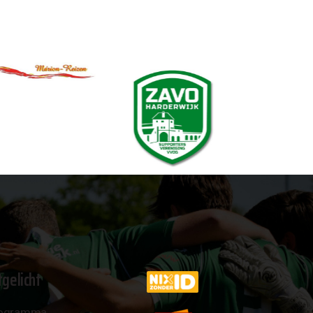
tgelicht
ogramma