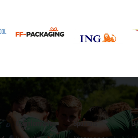
Clubinformatie
Sponsors
Ui
el'
Lid worden
Sponsornieuws
Pr