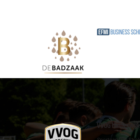
VVOG Harderwijk
Sportpark 'De Strok