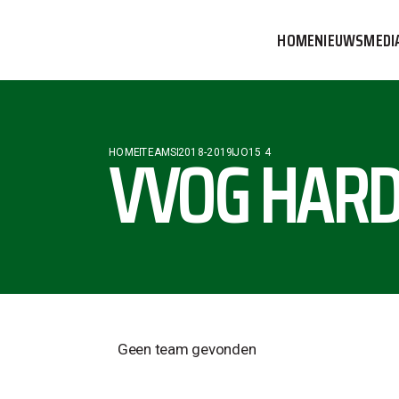
HOME
NIEUWS
MEDI
VVOG T
PERSBE
VVOG HARD
HOME
TEAMS
2018-2019
JO15 4
COMMUN
Geen team gevonden