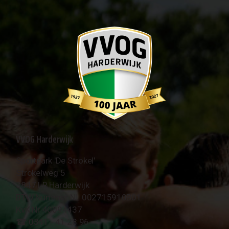
VVOG Harderwijk
Sportpark 'De Strokel'
Strokelweg 5
3847 LR Harderwijk
BTW Nummer NL 002715910B01
KvK Nr 40094437
☎︎ 0341 - 41 28 96