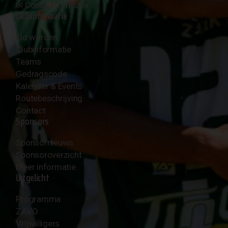
✉︎
Contactformulier
Clubinformatie
Lid worden
Clubinformatie
Teams
Gedragscode
Kalender & Events
Routebeschrijving
Contact
Sponsors
Sponsornieuws
Sponsoroverzicht
Meer informatie
Uitgelicht
Programma
ZAVO
Vrijwilligers