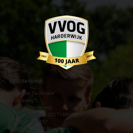
VVOG Harderwijk
Sportpark 'De Strokel'
Strokelweg 5
3847 LR Harderwijk
BTW Nummer NL 002715910B01
KvK Nr 40094437
☎︎ 0341 - 41 28 96