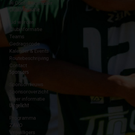
✉︎
Contactformulier
Clubinformatie
Lid worden
Clubinformatie
Teams
Gedragscode
Kalender & Events
Routebeschrijving
Contact
Sponsors
Sponsornieuws
Sponsoroverzicht
Meer informatie
Uitgelicht
Programma
ZAVO
Vrijwilligers