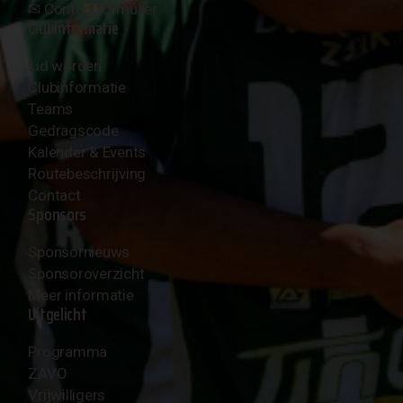
✉︎
Contactformulier
Clubinformatie
Lid worden
Clubinformatie
Teams
Gedragscode
Kalender & Events
Routebeschrijving
Contact
Sponsors
Sponsornieuws
Sponsoroverzicht
Meer informatie
Uitgelicht
Programma
ZAVO
Vrijwilligers