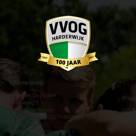
VVOG Harderwijk
Sportpark 'De Strokel'
Strokelweg 5
3847 LR Harderwijk
BTW Nummer NL 002715910B01
KvK Nr 40094437
☎︎ 0341 - 41 28 96