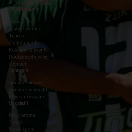
✉︎
Contactformulier
Clubinformatie
Lid worden
Clubinformatie
Teams
Gedragscode
Kalender & Events
Routebeschrijving
Contact
Sponsors
Sponsornieuws
Sponsoroverzicht
Meer informatie
Uitgelicht
Programma
ZAVO
Vrijwilligers