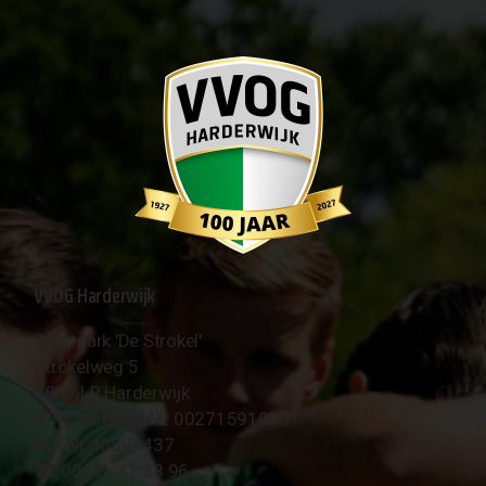
VVOG Harderwijk
Sportpark 'De Strokel'
Strokelweg 5
3847 LR Harderwijk
BTW Nummer NL 002715910B01
KvK Nr 40094437
☎︎ 0341 - 41 28 96