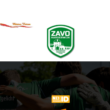
tgelicht
ogramma