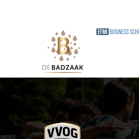
VVOG Harderwijk
Sportpark 'De Strok