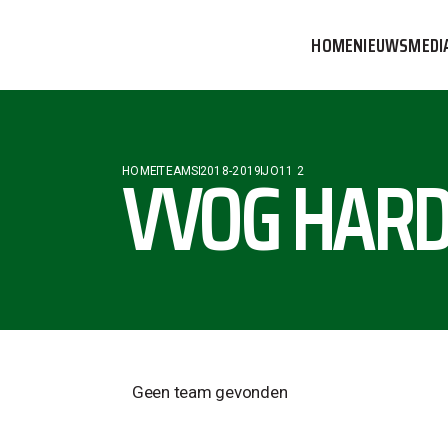
HOME
NIEUWS
MEDI
VVOG T
PERSBE
VVOG HARD
HOME
TEAMS
2018-2019
JO11 2
COMMUN
Geen team gevonden