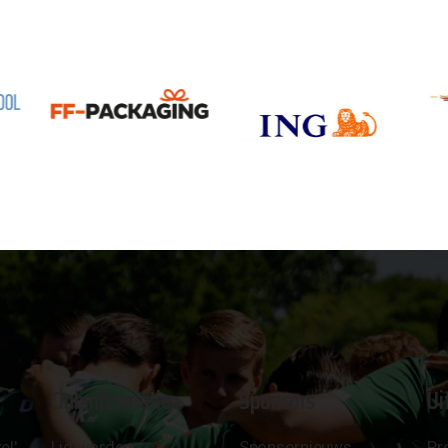
Clubinformatie
Sponsors
Ui
el'
Lid worden
Sponsornieuws
Pr