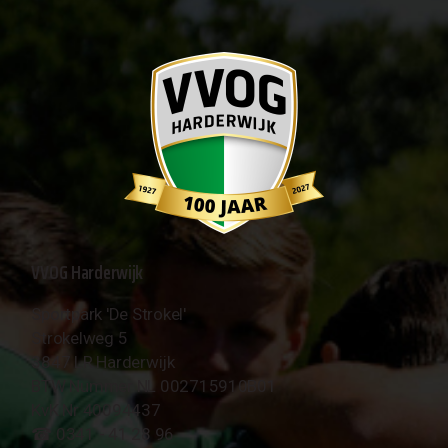
VVOG Harderwijk
Sportpark 'De Strokel'
Strokelweg 5
3847 LR Harderwijk
BTW Nummer NL 002715910B01
KvK Nr 40094437
☎︎ 0341 - 41 28 96