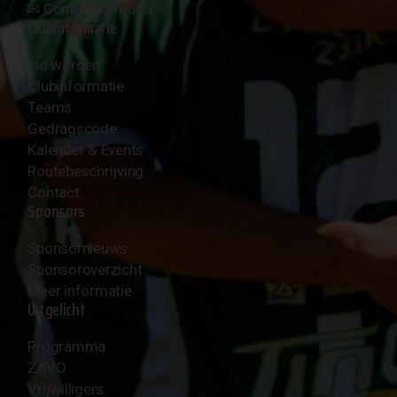
✉︎
Contactformulier
Clubinformatie
Lid worden
Clubinformatie
Teams
Gedragscode
Kalender & Events
Routebeschrijving
Contact
Sponsors
Sponsornieuws
Sponsoroverzicht
Meer informatie
Uitgelicht
Programma
ZAVO
Vrijwilligers