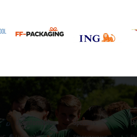
Clubinformatie
Sponsors
Ui
el'
Lid worden
Sponsornieuws
Pr