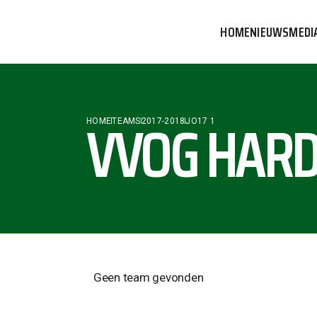
HOME
NIEUWS
MEDI
VVOG T
PERSBE
VVOG HARD
HOME
TEAMS
2017-2018
JO17 1
COMMUN
Geen team gevonden