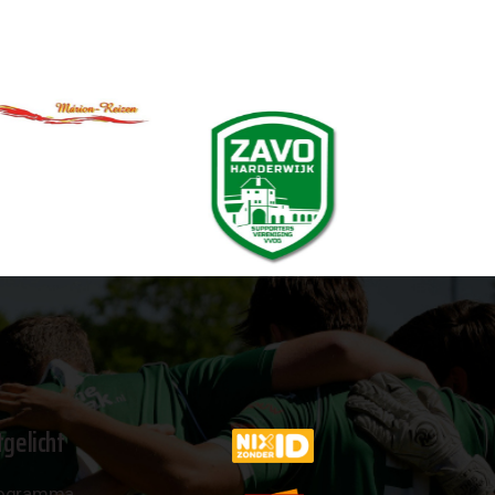
tgelicht
ogramma