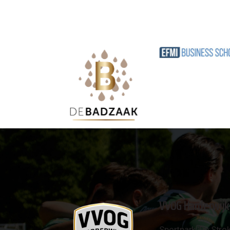
VVOG Harderwijk
Sportpark 'De Strok