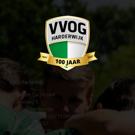
VVOG Harderwijk
Sportpark 'De Strokel'
Strokelweg 5
3847 LR Harderwijk
BTW Nummer NL 002715910B01
KvK Nr 40094437
☎︎ 0341 - 41 28 96