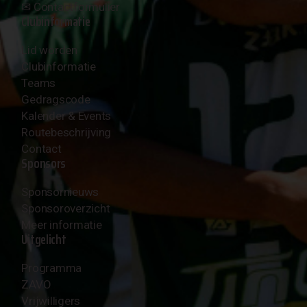
✉︎
Contactformulier
Clubinformatie
Lid worden
Clubinformatie
Teams
Gedragscode
Kalender & Events
Routebeschrijving
Contact
Sponsors
Sponsornieuws
Sponsoroverzicht
Meer informatie
Uitgelicht
Programma
ZAVO
Vrijwilligers