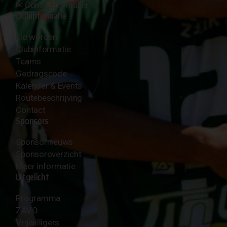
✉︎
Contactformulier
Clubinformatie
Lid worden
Clubinformatie
Teams
Gedragscode
Kalender & Events
Routebeschrijving
Contact
Sponsors
Sponsornieuws
Sponsoroverzicht
Meer informatie
Uitgelicht
Programma
ZAVO
Vrijwilligers