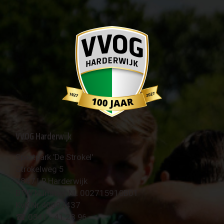
VVOG Harderwijk
Sportpark 'De Strokel'
Strokelweg 5
3847 LR Harderwijk
BTW Nummer NL 002715910B01
KvK Nr 40094437
☎︎ 0341 - 41 28 96