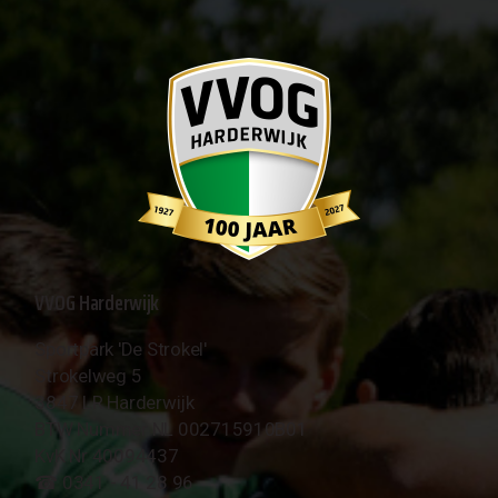
VVOG Harderwijk
Sportpark 'De Strokel'
Strokelweg 5
3847 LR Harderwijk
BTW Nummer NL 002715910B01
KvK Nr 40094437
☎︎ 0341 - 41 28 96