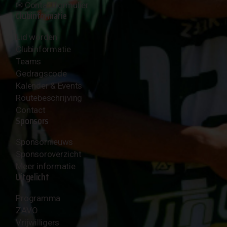
✉︎
Contactformulier
Clubinformatie
Lid worden
Clubinformatie
Teams
Gedragscode
Kalender & Events
Routebeschrijving
Contact
Sponsors
Sponsornieuws
Sponsoroverzicht
Meer informatie
Uitgelicht
Programma
ZAVO
Vrijwilligers