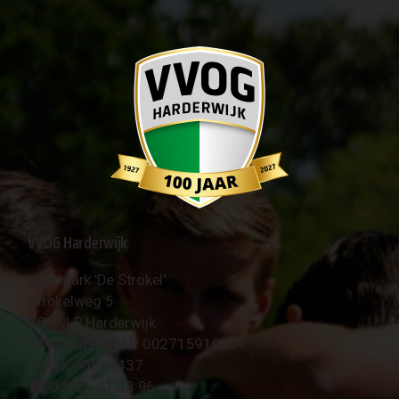
VVOG Harderwijk
Sportpark 'De Strokel'
Strokelweg 5
3847 LR Harderwijk
BTW Nummer NL 002715910B01
KvK Nr 40094437
☎︎ 0341 - 41 28 96