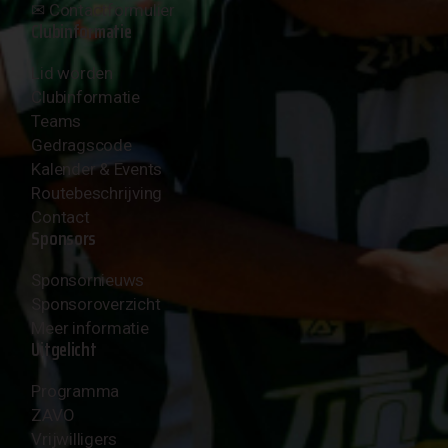
✉︎
Contactformulier
Clubinformatie
Lid worden
Clubinformatie
Teams
Gedragscode
Kalender & Events
Routebeschrijving
Contact
Sponsors
Sponsornieuws
Sponsoroverzicht
Meer informatie
Uitgelicht
Programma
ZAVO
Vrijwilligers