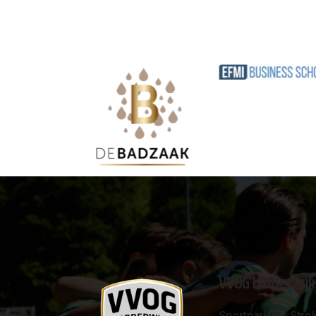
VVOG Harderwijk
Sportpark 'De Strok