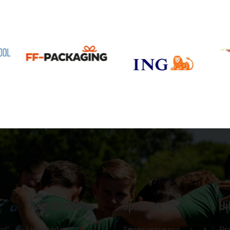
Clubinformatie
Sponsors
Ui
el'
Lid worden
Sponsornieuws
Pr