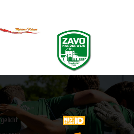
tgelicht
ogramma