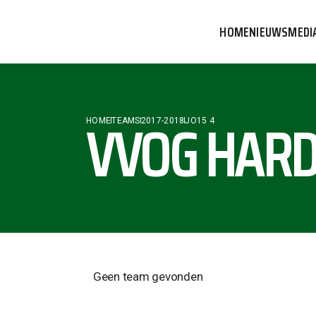
HOME
NIEUWS
MEDI
VVOG T
PERSBE
VVOG HARD
HOME
TEAMS
2017-2018
JO15 4
COMMUN
Geen team gevonden