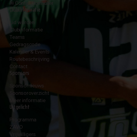
✉︎
Contactformulier
Clubinformatie
Lid worden
Clubinformatie
Teams
Gedragscode
Kalender & Events
Routebeschrijving
Contact
Sponsors
Sponsornieuws
Sponsoroverzicht
Meer informatie
Uitgelicht
Programma
ZAVO
Vrijwilligers