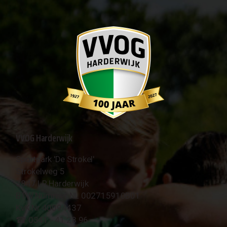
VVOG Harderwijk
Sportpark 'De Strokel'
Strokelweg 5
3847 LR Harderwijk
BTW Nummer NL 002715910B01
KvK Nr 40094437
☎︎ 0341 - 41 28 96