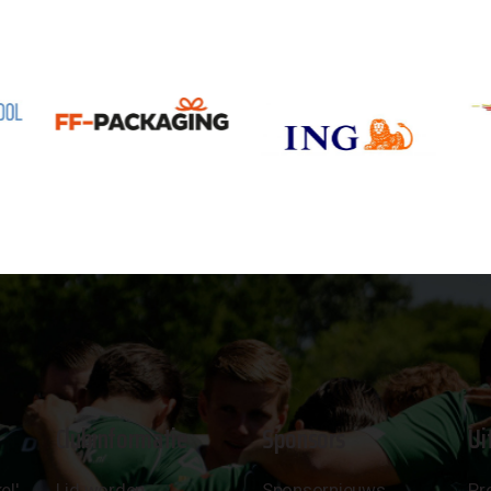
Clubinformatie
Sponsors
Ui
el'
Lid worden
Sponsornieuws
Pr