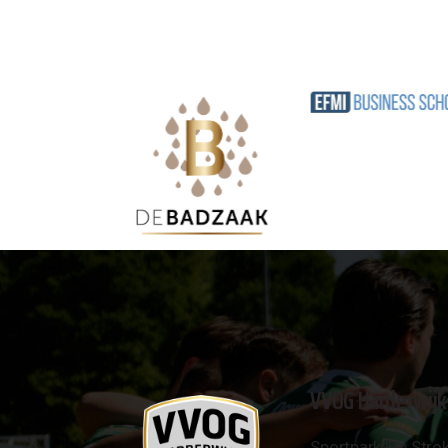
VVOG Harderwijk
Sportpark 'De Strok