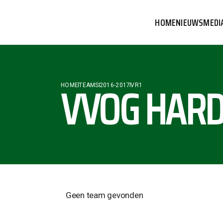
HOME
NIEUWS
MEDI
VVOG T
PERSBE
VVOG HARD
HOME
TEAMS
2016-2017
VR1
COMMUN
Geen team gevonden