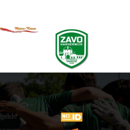
tgelicht
ogramma