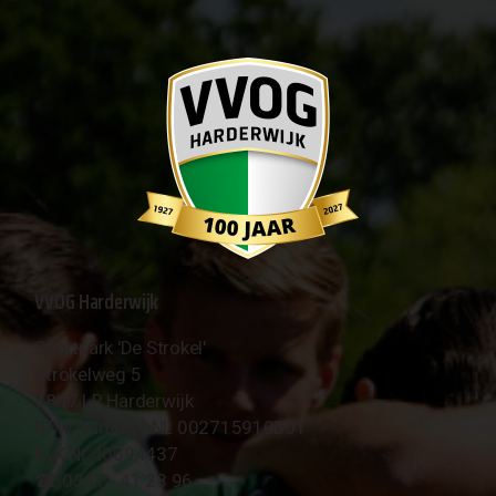
VVOG Harderwijk
Sportpark 'De Strokel'
Strokelweg 5
3847 LR Harderwijk
BTW Nummer NL 002715910B01
KvK Nr 40094437
☎︎ 0341 - 41 28 96