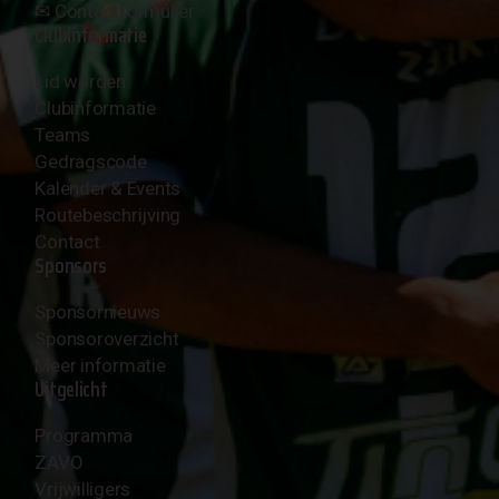
✉︎
Contactformulier
Clubinformatie
Lid worden
Clubinformatie
Teams
Gedragscode
Kalender & Events
Routebeschrijving
Contact
Sponsors
Sponsornieuws
Sponsoroverzicht
Meer informatie
Uitgelicht
Programma
ZAVO
Vrijwilligers