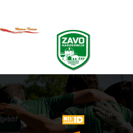
tgelicht
ogramma