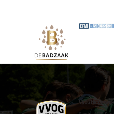
VVOG Harderwijk
Sportpark 'De Strok