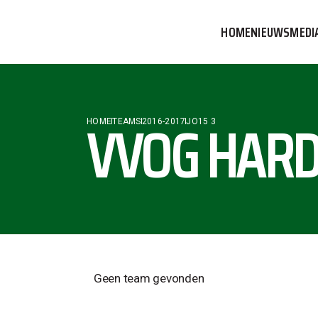
HOME
NIEUWS
MEDI
VVOG T
PERSBE
VVOG HARD
HOME
TEAMS
2016-2017
JO15 3
COMMUN
Geen team gevonden