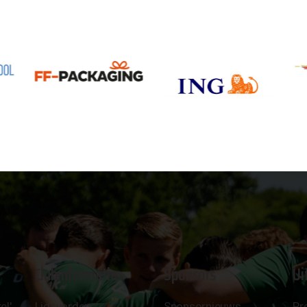
Clubinformatie
Sponsors
Ui
el'
Lid worden
Sponsornieuws
Pr